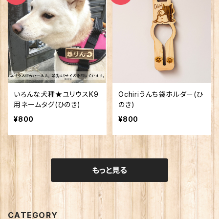
いろんな犬種★ユリウスK9
Ochiriうんち袋ホルダー(ひ
用ネームタグ(ひのき)
のき)
¥800
¥800
もっと見る
CATEGORY