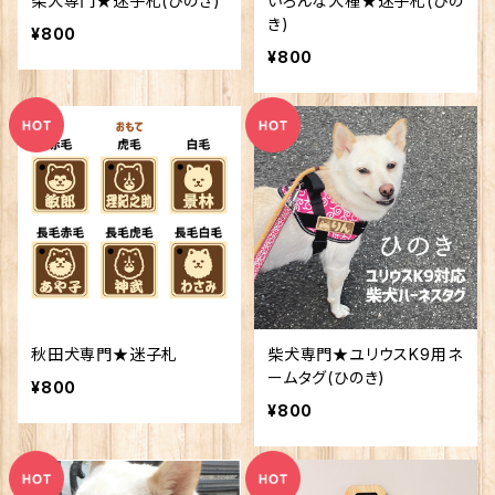
柴犬専門★迷子札(ひのき)
いろんな犬種★迷子札(ひの
き)
¥800
¥800
秋田犬専門★迷子札
柴犬専門★ユリウスK9用ネ
ームタグ(ひのき)
¥800
¥800