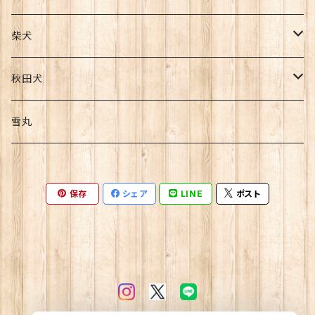
柴犬
迷子札
秋田犬
スプーン
BIGネームタグ
雪丸
ミニスプーン
クリップ
マグネット
保存
シェア
LINE
ポスト
拒否柴
コースター
コースター
飛行機耳
蓄音機コースター
BIGネームタグ
木札
桜の木を見上げる(お花見)コースター
お箸
ミニタオル